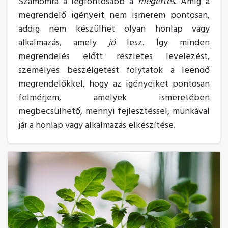
Számomra a legfontosabb a
megértés
. Amíg a
megrendelő igényeit nem ismerem pontosan,
addig nem készülhet olyan honlap vagy
alkalmazás, amely
jó
lesz. Így minden
megrendelés előtt részletes levelezést,
személyes beszélgetést folytatok a leendő
megrendelőkkel, hogy az igényeiket pontosan
felmérjem, amelyek ismeretében
megbecsülhető, mennyi fejlesztéssel, munkával
jár a honlap vagy alkalmazás elkészítése.