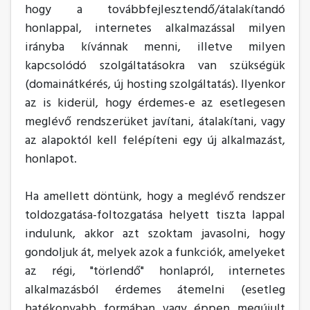
hogy a továbbfejlesztendő/átalakítandó
honlappal, internetes alkalmazással milyen
irányba kívánnak menni, illetve milyen
kapcsolódó szolgáltatásokra van szükségük
(domainátkérés, új hosting szolgáltatás). Ilyenkor
az is kiderül, hogy érdemes-e az esetlegesen
meglévő rendszerüket javítani, átalakítani, vagy
az alapoktól kell felépíteni egy új alkalmazást,
honlapot.
Ha amellett döntünk, hogy a meglévő rendszer
toldozgatása-foltozgatása helyett tiszta lappal
indulunk, akkor azt szoktam javasolni, hogy
gondoljuk át, melyek azok a funkciók, amelyeket
az régi, "törlendő" honlapról, internetes
alkalmazásból érdemes átemelni (esetleg
hatékonyabb formában vagy éppen megújult