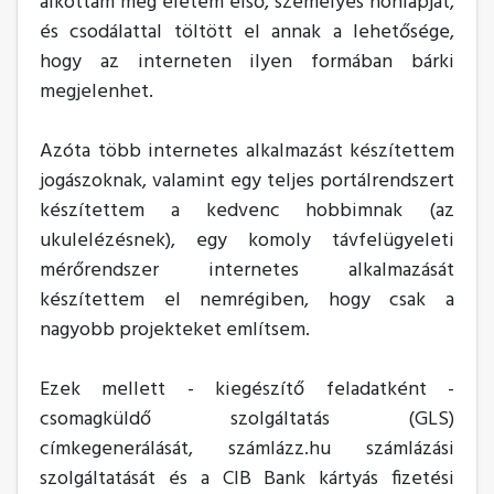
alkottam meg életem első, személyes honlapját,
és csodálattal töltött el annak a lehetősége,
hogy az interneten ilyen formában bárki
megjelenhet.
Azóta több internetes alkalmazást készítettem
jogászoknak, valamint egy teljes portálrendszert
készítettem a kedvenc hobbimnak (az
ukulelézésnek), egy komoly távfelügyeleti
mérőrendszer internetes alkalmazását
készítettem el nemrégiben, hogy csak a
nagyobb projekteket említsem.
Ezek mellett - kiegészítő feladatként -
csomagküldő szolgáltatás (GLS)
címkegenerálását, számlázz.hu számlázási
szolgáltatását és a CIB Bank kártyás fizetési