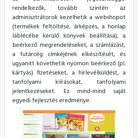
rendelkezők, tovább szintén az
adminisztrátorok kezelhetik a webshopot
(termékek feltöltése, árképzés, a honlap
láblécébe kerülő könyvek beállítása), a
beérkező megrendeléseket, a számlázást,
a futárcég címkéjének elkészítését, és
ugyanitt követhetik nyomon beérkező (pl.
kártyás) fizetéseket, a hírlevélküldést, a
tanfolyami kiírásokat, tanfolyami
jelentkezéseket. Ez mind-mind saját
egyedi fejlesztés eredménye.