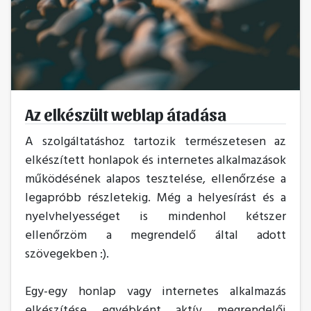
Az elkészült weblap átadása
A szolgáltatáshoz tartozik természetesen az
elkészített honlapok és internetes alkalmazások
működésének alapos tesztelése, ellenőrzése a
legapróbb részletekig. Még a helyesírást és a
nyelvhelyességet is mindenhol kétszer
ellenőrzöm a megrendelő által adott
szövegekben :).
Egy-egy honlap vagy internetes alkalmazás
elkészítése egyébként aktív megrendelői