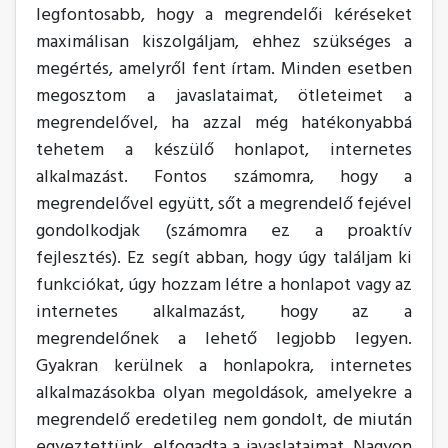
legfontosabb, hogy a megrendelői kéréseket
maximálisan kiszolgáljam, ehhez szükséges a
megértés, amelyről fent írtam. Minden esetben
megosztom a javaslataimat, ötleteimet a
megrendelővel, ha azzal még hatékonyabbá
tehetem a készülő honlapot, internetes
alkalmazást. Fontos számomra, hogy a
megrendelővel együtt, sőt a megrendelő fejével
gondolkodjak (számomra ez a proaktív
fejlesztés). Ez segít abban, hogy úgy találjam ki
funkciókat, úgy hozzam létre a honlapot vagy az
internetes alkalmazást, hogy az a
megrendelőnek a lehető legjobb legyen.
Gyakran kerülnek a honlapokra, internetes
alkalmazásokba olyan megoldások, amelyekre a
megrendelő eredetileg nem gondolt, de miután
egyeztettünk, elfogadta a javaslataimat. Nagyon