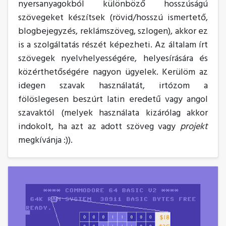
nyersanyagokból különböző hosszúságú
szövegeket készítsek (rövid/hosszú ismertető,
blogbejegyzés, reklámszöveg, szlogen), akkor ez
is a szolgáltatás részét képezheti. Az általam írt
szövegek nyelvhelyességére, helyesírására és
közérthetőségére nagyon ügyelek. Kerülöm az
idegen szavak használatát, irtózom a
fölöslegesen beszúrt latin eredetű vagy angol
szavaktól (melyek használata kizárólag akkor
indokolt, ha azt az adott szöveg vagy
projekt
megkívánja :)).