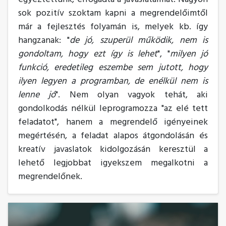
sok pozitív szoktam kapni a megrendelőimtől
már a fejlesztés folyamán is, melyek kb. így
hangzanak: "
de jó, szuperül működik, nem is
gondoltam, hogy ezt így is lehet
", "
milyen jó
funkció, eredetileg eszembe sem jutott, hogy
ilyen legyen a programban, de enélkül nem is
lenne jó
". Nem olyan vagyok tehát, aki
gondolkodás nélkül leprogramozza "az elé tett
feladatot", hanem a megrendelő igényeinek
megértésén, a feladat alapos átgondolásán és
kreatív javaslatok kidolgozásán keresztül a
lehető legjobbat igyekszem megalkotni a
megrendelőnek.