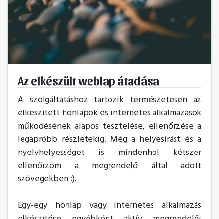
Az elkészült weblap átadása
A szolgáltatáshoz tartozik természetesen az
elkészített honlapok és internetes alkalmazások
működésének alapos tesztelése, ellenőrzése a
legapróbb részletekig. Még a helyesírást és a
nyelvhelyességet is mindenhol kétszer
ellenőrzöm a megrendelő által adott
szövegekben :).
Egy-egy honlap vagy internetes alkalmazás
elkészítése egyébként aktív megrendelői