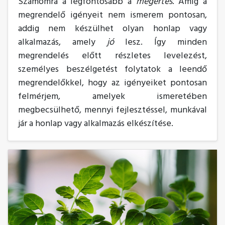
Számomra a legfontosabb a
megértés
. Amíg a
megrendelő igényeit nem ismerem pontosan,
addig nem készülhet olyan honlap vagy
alkalmazás, amely
jó
lesz. Így minden
megrendelés előtt részletes levelezést,
személyes beszélgetést folytatok a leendő
megrendelőkkel, hogy az igényeiket pontosan
felmérjem, amelyek ismeretében
megbecsülhető, mennyi fejlesztéssel, munkával
jár a honlap vagy alkalmazás elkészítése.