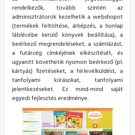
rendelkezők, tovább szintén az
adminisztrátorok kezelhetik a webshopot
(termékek feltöltése, árképzés, a honlap
láblécébe kerülő könyvek beállítása), a
beérkező megrendeléseket, a számlázást,
a futárcég címkéjének elkészítését, és
ugyanitt követhetik nyomon beérkező (pl.
kártyás) fizetéseket, a hírlevélküldést, a
tanfolyami kiírásokat, tanfolyami
jelentkezéseket. Ez mind-mind saját
egyedi fejlesztés eredménye.