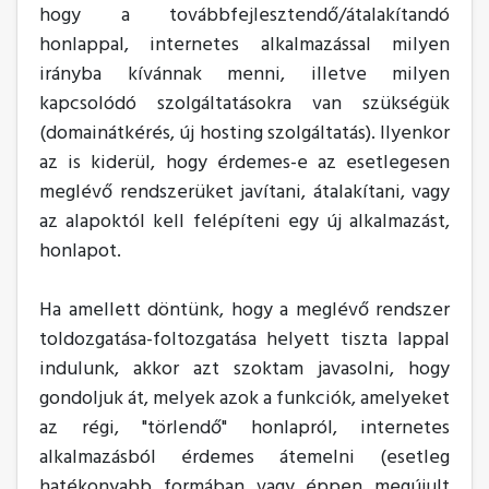
hogy a továbbfejlesztendő/átalakítandó
honlappal, internetes alkalmazással milyen
irányba kívánnak menni, illetve milyen
kapcsolódó szolgáltatásokra van szükségük
(domainátkérés, új hosting szolgáltatás). Ilyenkor
az is kiderül, hogy érdemes-e az esetlegesen
meglévő rendszerüket javítani, átalakítani, vagy
az alapoktól kell felépíteni egy új alkalmazást,
honlapot.
Ha amellett döntünk, hogy a meglévő rendszer
toldozgatása-foltozgatása helyett tiszta lappal
indulunk, akkor azt szoktam javasolni, hogy
gondoljuk át, melyek azok a funkciók, amelyeket
az régi, "törlendő" honlapról, internetes
alkalmazásból érdemes átemelni (esetleg
hatékonyabb formában vagy éppen megújult