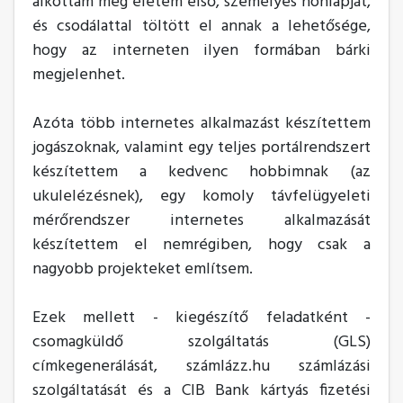
alkottam meg életem első, személyes honlapját,
és csodálattal töltött el annak a lehetősége,
hogy az interneten ilyen formában bárki
megjelenhet.
Azóta több internetes alkalmazást készítettem
jogászoknak, valamint egy teljes portálrendszert
készítettem a kedvenc hobbimnak (az
ukulelézésnek), egy komoly távfelügyeleti
mérőrendszer internetes alkalmazását
készítettem el nemrégiben, hogy csak a
nagyobb projekteket említsem.
Ezek mellett - kiegészítő feladatként -
csomagküldő szolgáltatás (GLS)
címkegenerálását, számlázz.hu számlázási
szolgáltatását és a CIB Bank kártyás fizetési