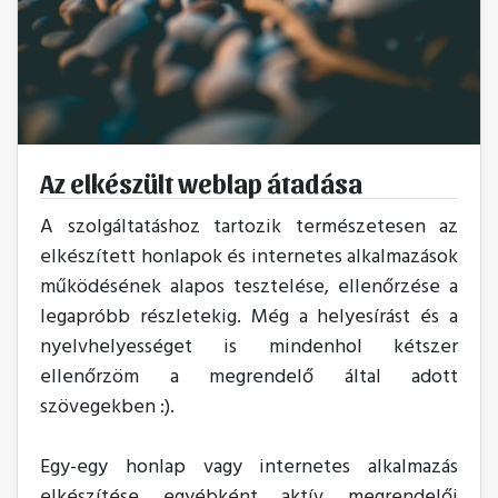
Az elkészült weblap átadása
A szolgáltatáshoz tartozik természetesen az
elkészített honlapok és internetes alkalmazások
működésének alapos tesztelése, ellenőrzése a
legapróbb részletekig. Még a helyesírást és a
nyelvhelyességet is mindenhol kétszer
ellenőrzöm a megrendelő által adott
szövegekben :).
Egy-egy honlap vagy internetes alkalmazás
elkészítése egyébként aktív megrendelői