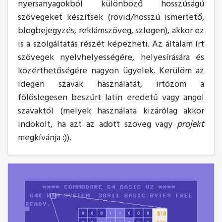
nyersanyagokból különböző hosszúságú
szövegeket készítsek (rövid/hosszú ismertető,
blogbejegyzés, reklámszöveg, szlogen), akkor ez
is a szolgáltatás részét képezheti. Az általam írt
szövegek nyelvhelyességére, helyesírására és
közérthetőségére nagyon ügyelek. Kerülöm az
idegen szavak használatát, irtózom a
fölöslegesen beszúrt latin eredetű vagy angol
szavaktól (melyek használata kizárólag akkor
indokolt, ha azt az adott szöveg vagy
projekt
megkívánja :)).