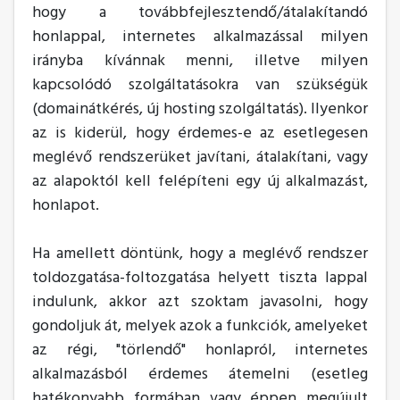
hogy a továbbfejlesztendő/átalakítandó
honlappal, internetes alkalmazással milyen
irányba kívánnak menni, illetve milyen
kapcsolódó szolgáltatásokra van szükségük
(domainátkérés, új hosting szolgáltatás). Ilyenkor
az is kiderül, hogy érdemes-e az esetlegesen
meglévő rendszerüket javítani, átalakítani, vagy
az alapoktól kell felépíteni egy új alkalmazást,
honlapot.
Ha amellett döntünk, hogy a meglévő rendszer
toldozgatása-foltozgatása helyett tiszta lappal
indulunk, akkor azt szoktam javasolni, hogy
gondoljuk át, melyek azok a funkciók, amelyeket
az régi, "törlendő" honlapról, internetes
alkalmazásból érdemes átemelni (esetleg
hatékonyabb formában vagy éppen megújult