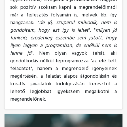
sok pozitív szoktam kapni a megrendelőimtől
már a fejlesztés folyamán is, melyek kb. így
hangzanak: "
de jó, szuperül működik, nem is
gondoltam, hogy ezt így is lehet
", "
milyen jó
funkció, eredetileg eszembe sem jutott, hogy
ilyen legyen a programban, de enélkül nem is
lenne jó
". Nem olyan vagyok tehát, aki
gondolkodás nélkül leprogramozza "az elé tett
feladatot", hanem a megrendelő igényeinek
megértésén, a feladat alapos átgondolásán és
kreatív javaslatok kidolgozásán keresztül a
lehető legjobbat igyekszem megalkotni a
megrendelőnek.