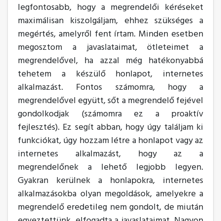
legfontosabb, hogy a megrendelői kéréseket
maximálisan kiszolgáljam, ehhez szükséges a
megértés, amelyről fent írtam. Minden esetben
megosztom a javaslataimat, ötleteimet a
megrendelővel, ha azzal még hatékonyabbá
tehetem a készülő honlapot, internetes
alkalmazást. Fontos számomra, hogy a
megrendelővel együtt, sőt a megrendelő fejével
gondolkodjak (számomra ez a proaktív
fejlesztés). Ez segít abban, hogy úgy találjam ki
funkciókat, úgy hozzam létre a honlapot vagy az
internetes alkalmazást, hogy az a
megrendelőnek a lehető legjobb legyen.
Gyakran kerülnek a honlapokra, internetes
alkalmazásokba olyan megoldások, amelyekre a
megrendelő eredetileg nem gondolt, de miután
egyeztettünk, elfogadta a javaslataimat. Nagyon