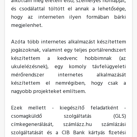
alkottam meg életem első, személyes honlapját,
és csodálattal töltött el annak a lehetősége,
hogy az interneten ilyen formában bárki
megjelenhet.
Azóta több internetes alkalmazást készítettem
jogászoknak, valamint egy teljes portálrendszert
készítettem a kedvenc hobbimnak (az
ukulelézésnek), egy komoly távfelügyeleti
mérőrendszer internetes alkalmazását
készítettem el nemrégiben, hogy csak a
nagyobb projekteket említsem.
Ezek mellett - kiegészítő feladatként -
csomagküldő szolgáltatás (GLS)
címkegenerálását, számlázz.hu számlázási
szolgáltatását és a CIB Bank kártyás fizetési