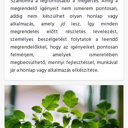
Számomra a legfontosabb a
megértés
. Amíg a
megrendelő igényeit nem ismerem pontosan,
addig nem készülhet olyan honlap vagy
alkalmazás, amely
jó
lesz. Így minden
megrendelés előtt részletes levelezést,
személyes beszélgetést folytatok a leendő
megrendelőkkel, hogy az igényeiket pontosan
felmérjem, amelyek ismeretében
megbecsülhető, mennyi fejlesztéssel, munkával
jár a honlap vagy alkalmazás elkészítése.