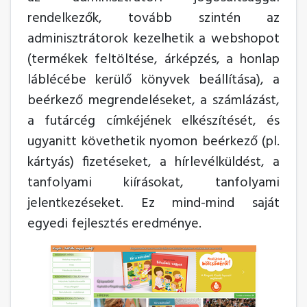
rendelkezők, tovább szintén az
adminisztrátorok kezelhetik a webshopot
(termékek feltöltése, árképzés, a honlap
láblécébe kerülő könyvek beállítása), a
beérkező megrendeléseket, a számlázást,
a futárcég címkéjének elkészítését, és
ugyanitt követhetik nyomon beérkező (pl.
kártyás) fizetéseket, a hírlevélküldést, a
tanfolyami kiírásokat, tanfolyami
jelentkezéseket. Ez mind-mind saját
egyedi fejlesztés eredménye.