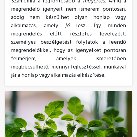
Számomra a legfontosabb a
megértés
. Amíg a
megrendelő igényeit nem ismerem pontosan,
addig nem készülhet olyan honlap vagy
alkalmazás, amely
jó
lesz. Így minden
megrendelés előtt részletes levelezést,
személyes beszélgetést folytatok a leendő
megrendelőkkel, hogy az igényeiket pontosan
felmérjem, amelyek ismeretében
megbecsülhető, mennyi fejlesztéssel, munkával
jár a honlap vagy alkalmazás elkészítése.