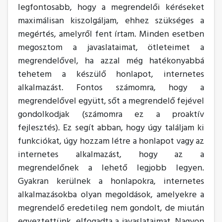
legfontosabb, hogy a megrendelői kéréseket
maximálisan kiszolgáljam, ehhez szükséges a
megértés, amelyről fent írtam. Minden esetben
megosztom a javaslataimat, ötleteimet a
megrendelővel, ha azzal még hatékonyabbá
tehetem a készülő honlapot, internetes
alkalmazást. Fontos számomra, hogy a
megrendelővel együtt, sőt a megrendelő fejével
gondolkodjak (számomra ez a proaktív
fejlesztés). Ez segít abban, hogy úgy találjam ki
funkciókat, úgy hozzam létre a honlapot vagy az
internetes alkalmazást, hogy az a
megrendelőnek a lehető legjobb legyen.
Gyakran kerülnek a honlapokra, internetes
alkalmazásokba olyan megoldások, amelyekre a
megrendelő eredetileg nem gondolt, de miután
egyeztettünk, elfogadta a javaslataimat. Nagyon