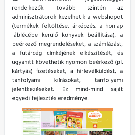
rendelkezők, tovább szintén az
adminisztrátorok kezelhetik a webshopot
(termékek feltöltése, árképzés, a honlap
láblécébe kerülő könyvek beállítása), a
beérkező megrendeléseket, a számlázást,
a futárcég címkéjének elkészítését, és
ugyanitt követhetik nyomon beérkező (pl.
kártyás) fizetéseket, a hírlevélküldést, a
tanfolyami kiírásokat, tanfolyami
jelentkezéseket. Ez mind-mind saját
egyedi fejlesztés eredménye.