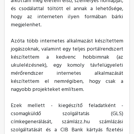
alkottam meg életem első, személyes honlapját,
és csodálattal töltött el annak a lehetősége,
hogy az interneten ilyen formában bárki
megjelenhet.
Azóta több internetes alkalmazást készítettem
jogászoknak, valamint egy teljes portálrendszert
készítettem a kedvenc hobbimnak (az
ukulelézésnek), egy komoly távfelügyeleti
mérőrendszer internetes alkalmazását
készítettem el nemrégiben, hogy csak a
nagyobb projekteket említsem.
Ezek mellett - kiegészítő feladatként -
csomagküldő szolgáltatás (GLS)
címkegenerálását, számlázz.hu számlázási
szolgáltatását és a CIB Bank kártyás fizetési