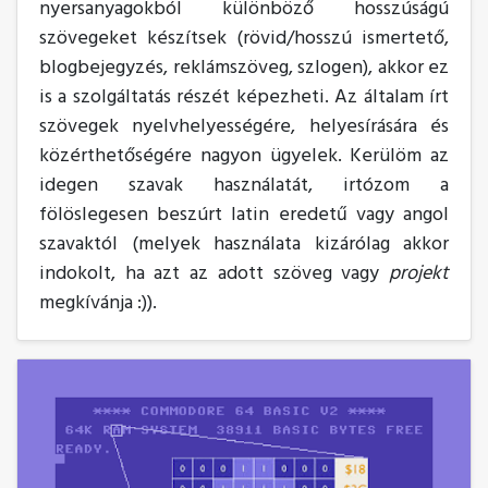
nyersanyagokból különböző hosszúságú
szövegeket készítsek (rövid/hosszú ismertető,
blogbejegyzés, reklámszöveg, szlogen), akkor ez
is a szolgáltatás részét képezheti. Az általam írt
szövegek nyelvhelyességére, helyesírására és
közérthetőségére nagyon ügyelek. Kerülöm az
idegen szavak használatát, irtózom a
fölöslegesen beszúrt latin eredetű vagy angol
szavaktól (melyek használata kizárólag akkor
indokolt, ha azt az adott szöveg vagy
projekt
megkívánja :)).