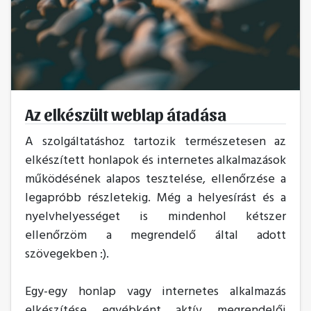
Az elkészült weblap átadása
A szolgáltatáshoz tartozik természetesen az
elkészített honlapok és internetes alkalmazások
működésének alapos tesztelése, ellenőrzése a
legapróbb részletekig. Még a helyesírást és a
nyelvhelyességet is mindenhol kétszer
ellenőrzöm a megrendelő által adott
szövegekben :).
Egy-egy honlap vagy internetes alkalmazás
elkészítése egyébként aktív megrendelői