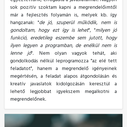
sok pozitív szoktam kapni a megrendelőimtől
már a fejlesztés folyamán is, melyek kb. így
hangzanak: "
de jó, szuperül működik, nem is
gondoltam, hogy ezt így is lehet
", "
milyen jó
funkció, eredetileg eszembe sem jutott, hogy
ilyen legyen a programban, de enélkül nem is
lenne jó
". Nem olyan vagyok tehát, aki
gondolkodás nélkül leprogramozza "az elé tett
feladatot", hanem a megrendelő igényeinek
megértésén, a feladat alapos átgondolásán és
kreatív javaslatok kidolgozásán keresztül a
lehető legjobbat igyekszem megalkotni a
megrendelőnek.