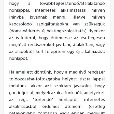
hogy a továbbfejlesztendő/átalakítandó
honlappal, internetes alkalmazással milyen
irányba kívánnak menni, illetve milyen
kapcsolódó szolgáltatásokra van szükségük
(domainátkérés, új hosting szolgáltatás). Ilyenkor
az is kiderül, hogy érdemes-e az esetlegesen
meglévő rendszerüket javítani, átalakítani, vagy
az alapoktól kell felépíteni egy új alkalmazást,
honlapot.
Ha amellett döntünk, hogy a meglévő rendszer
toldozgatása-foltozgatása helyett tiszta lappal
indulunk, akkor azt szoktam javasolni, hogy
gondoljuk át, melyek azok a funkciók, amelyeket
az régi, "törlendő" honlapról, internetes
alkalmazásból érdemes átemelni (esetleg
hatékonyabb formában vagy éppen megújult