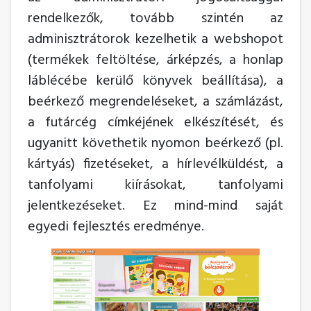
rendelkezők, tovább szintén az
adminisztrátorok kezelhetik a webshopot
(termékek feltöltése, árképzés, a honlap
láblécébe kerülő könyvek beállítása), a
beérkező megrendeléseket, a számlázást,
a futárcég címkéjének elkészítését, és
ugyanitt követhetik nyomon beérkező (pl.
kártyás) fizetéseket, a hírlevélküldést, a
tanfolyami kiírásokat, tanfolyami
jelentkezéseket. Ez mind-mind saját
egyedi fejlesztés eredménye.