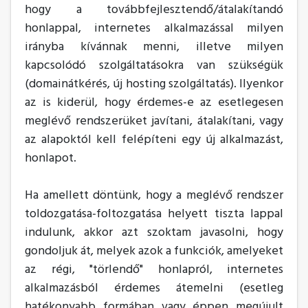
hogy a továbbfejlesztendő/átalakítandó
honlappal, internetes alkalmazással milyen
irányba kívánnak menni, illetve milyen
kapcsolódó szolgáltatásokra van szükségük
(domainátkérés, új hosting szolgáltatás). Ilyenkor
az is kiderül, hogy érdemes-e az esetlegesen
meglévő rendszerüket javítani, átalakítani, vagy
az alapoktól kell felépíteni egy új alkalmazást,
honlapot.
Ha amellett döntünk, hogy a meglévő rendszer
toldozgatása-foltozgatása helyett tiszta lappal
indulunk, akkor azt szoktam javasolni, hogy
gondoljuk át, melyek azok a funkciók, amelyeket
az régi, "törlendő" honlapról, internetes
alkalmazásból érdemes átemelni (esetleg
hatékonyabb formában vagy éppen megújult