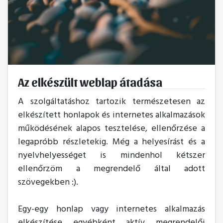
Az elkészült weblap átadása
A szolgáltatáshoz tartozik természetesen az
elkészített honlapok és internetes alkalmazások
működésének alapos tesztelése, ellenőrzése a
legapróbb részletekig. Még a helyesírást és a
nyelvhelyességet is mindenhol kétszer
ellenőrzöm a megrendelő által adott
szövegekben :).
Egy-egy honlap vagy internetes alkalmazás
elkészítése egyébként aktív megrendelői