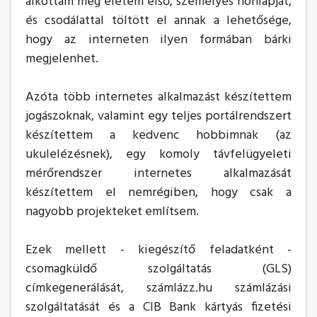
alkottam meg életem első, személyes honlapját,
és csodálattal töltött el annak a lehetősége,
hogy az interneten ilyen formában bárki
megjelenhet.
Azóta több internetes alkalmazást készítettem
jogászoknak, valamint egy teljes portálrendszert
készítettem a kedvenc hobbimnak (az
ukulelézésnek), egy komoly távfelügyeleti
mérőrendszer internetes alkalmazását
készítettem el nemrégiben, hogy csak a
nagyobb projekteket említsem.
Ezek mellett - kiegészítő feladatként -
csomagküldő szolgáltatás (GLS)
címkegenerálását, számlázz.hu számlázási
szolgáltatását és a CIB Bank kártyás fizetési