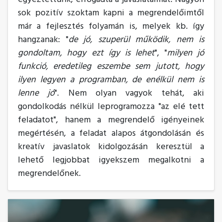
sok pozitív szoktam kapni a megrendelőimtől
már a fejlesztés folyamán is, melyek kb. így
hangzanak: "
de jó, szuperül működik, nem is
gondoltam, hogy ezt így is lehet
", "
milyen jó
funkció, eredetileg eszembe sem jutott, hogy
ilyen legyen a programban, de enélkül nem is
lenne jó
". Nem olyan vagyok tehát, aki
gondolkodás nélkül leprogramozza "az elé tett
feladatot", hanem a megrendelő igényeinek
megértésén, a feladat alapos átgondolásán és
kreatív javaslatok kidolgozásán keresztül a
lehető legjobbat igyekszem megalkotni a
megrendelőnek.