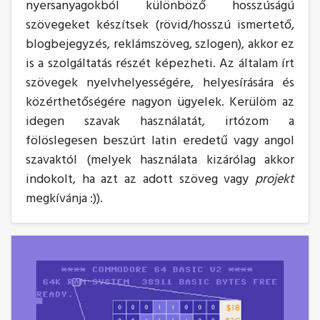
nyersanyagokból különböző hosszúságú
szövegeket készítsek (rövid/hosszú ismertető,
blogbejegyzés, reklámszöveg, szlogen), akkor ez
is a szolgáltatás részét képezheti. Az általam írt
szövegek nyelvhelyességére, helyesírására és
közérthetőségére nagyon ügyelek. Kerülöm az
idegen szavak használatát, irtózom a
fölöslegesen beszúrt latin eredetű vagy angol
szavaktól (melyek használata kizárólag akkor
indokolt, ha azt az adott szöveg vagy
projekt
megkívánja :)).