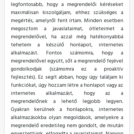
legfontosabb, hogy a megrendelői kéréseket
maximálisan kiszolgáljam, ehhez szükséges a
megértés, amelyről fent írtam. Minden esetben
megosztom a javaslataimat, ötleteimet a
megrendelővel, ha azzal még hatékonyabbá
tehetem a készülő honlapot, internetes
alkalmazást. Fontos számomra, hogy a
megrendelővel együtt, sőt a megrendelő fejével
gondolkodjak (számomra ez a proaktív
fejlesztés). Ez segít abban, hogy úgy találjam ki
funkciókat, úgy hozzam létre a honlapot vagy az
internetes alkalmazást, hogy az a
megrendelőnek a lehető legjobb legyen.
Gyakran kerülnek a honlapokra, internetes
alkalmazásokba olyan megoldások, amelyekre a
megrendelő eredetileg nem gondolt, de miután
egyeztettünk, elfogadta a javaslataimat. Nagyon