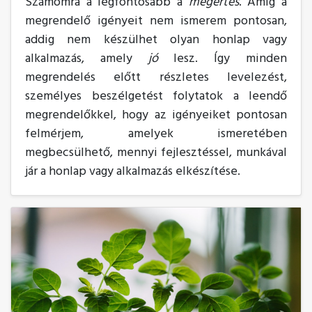
Számomra a legfontosabb a
megértés
. Amíg a
megrendelő igényeit nem ismerem pontosan,
addig nem készülhet olyan honlap vagy
alkalmazás, amely
jó
lesz. Így minden
megrendelés előtt részletes levelezést,
személyes beszélgetést folytatok a leendő
megrendelőkkel, hogy az igényeiket pontosan
felmérjem, amelyek ismeretében
megbecsülhető, mennyi fejlesztéssel, munkával
jár a honlap vagy alkalmazás elkészítése.