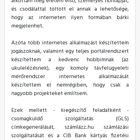
alkottam meg életem első, személyes honlapját,
és csodálattal töltött el annak a lehetősége,
hogy az interneten ilyen formában bárki
megjelenhet.
Azóta több internetes alkalmazást készítettem
jogászoknak, valamint egy teljes portálrendszert
készítettem a kedvenc hobbimnak (az
ukulelézésnek), egy komoly távfelügyeleti
mérőrendszer internetes alkalmazását
készítettem el nemrégiben, hogy csak a
nagyobb projekteket említsem.
Ezek mellett - kiegészítő feladatként -
csomagküldő szolgáltatás (GLS)
címkegenerálását, számlázz.hu számlázási
szolgáltatását és a CIB Bank kártyás fizetési