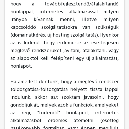
hogy a továbbfejlesztendő/átalakítandó
honlappal, internetes alkalmazással milyen
irányba kívánnak menni, illetve milyen
kapcsolódó szolgáltatásokra van szükségük
(domainátkérés, új hosting szolgáltatás). Ilyenkor
az is kiderül, hogy érdemes-e az esetlegesen
meglévő rendszerüket javítani, átalakítani, vagy
az alapoktól kell felépíteni egy új alkalmazást,
honlapot.
Ha amellett döntünk, hogy a meglévő rendszer
toldozgatása-foltozgatása helyett tiszta lappal
indulunk, akkor azt szoktam javasolni, hogy
gondoljuk át, melyek azok a funkciók, amelyeket
az régi, "törlendő" honlapról, internetes
alkalmazásból érdemes átemelni (esetleg
hatékonyabb formában vagy éppen megújult