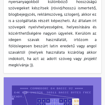
nyersanyagokból különböző hosszúságú
szövegeket készítsek (rövid/hosszú ismertető,
blogbejegyzés, reklámszöveg, szlogen), akkor ez
is a szolgáltatás részét képezheti. Az általam írt
szövegek nyelvhelyességére, helyesírására és
közérthetőségére nagyon ügyelek. Kerülöm az
idegen szavak használatát, irtózom a
fölöslegesen beszúrt latin eredetű vagy angol
szavaktól (melyek használata kizárólag akkor
indokolt, ha azt az adott szöveg vagy
projekt
megkívánja :)).