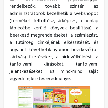
rendelkezők, tovább szintén az
adminisztrátorok kezelhetik a webshopot
(termékek feltöltése, árképzés, a honlap
láblécébe kerülő könyvek beállítása), a
beérkező megrendeléseket, a számlázást,
a futárcég címkéjének elkészítését, és
ugyanitt követhetik nyomon beérkező (pl.
kártyás) fizetéseket, a hírlevélküldést, a
tanfolyami kiírásokat, tanfolyami
jelentkezéseket. Ez mind-mind saját
egyedi fejlesztés eredménye.