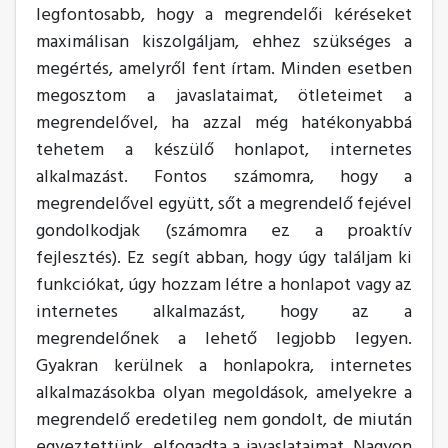
legfontosabb, hogy a megrendelői kéréseket
maximálisan kiszolgáljam, ehhez szükséges a
megértés, amelyről fent írtam. Minden esetben
megosztom a javaslataimat, ötleteimet a
megrendelővel, ha azzal még hatékonyabbá
tehetem a készülő honlapot, internetes
alkalmazást. Fontos számomra, hogy a
megrendelővel együtt, sőt a megrendelő fejével
gondolkodjak (számomra ez a proaktív
fejlesztés). Ez segít abban, hogy úgy találjam ki
funkciókat, úgy hozzam létre a honlapot vagy az
internetes alkalmazást, hogy az a
megrendelőnek a lehető legjobb legyen.
Gyakran kerülnek a honlapokra, internetes
alkalmazásokba olyan megoldások, amelyekre a
megrendelő eredetileg nem gondolt, de miután
egyeztettünk, elfogadta a javaslataimat. Nagyon