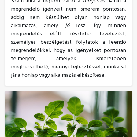
Számomra a legfontosabb a
megértés
. Amíg a
megrendelő igényeit nem ismerem pontosan,
addig nem készülhet olyan honlap vagy
alkalmazás, amely
jó
lesz. Így minden
megrendelés előtt részletes levelezést,
személyes beszélgetést folytatok a leendő
megrendelőkkel, hogy az igényeiket pontosan
felmérjem, amelyek ismeretében
megbecsülhető, mennyi fejlesztéssel, munkával
jár a honlap vagy alkalmazás elkészítése.