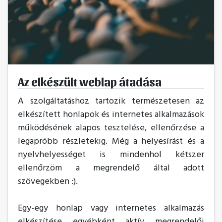
Az elkészült weblap átadása
A szolgáltatáshoz tartozik természetesen az
elkészített honlapok és internetes alkalmazások
működésének alapos tesztelése, ellenőrzése a
legapróbb részletekig. Még a helyesírást és a
nyelvhelyességet is mindenhol kétszer
ellenőrzöm a megrendelő által adott
szövegekben :).
Egy-egy honlap vagy internetes alkalmazás
elkészítése egyébként aktív megrendelői