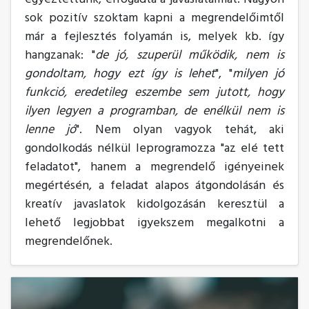
sok pozitív szoktam kapni a megrendelőimtől
már a fejlesztés folyamán is, melyek kb. így
hangzanak: "
de jó, szuperül működik, nem is
gondoltam, hogy ezt így is lehet
", "
milyen jó
funkció, eredetileg eszembe sem jutott, hogy
ilyen legyen a programban, de enélkül nem is
lenne jó
". Nem olyan vagyok tehát, aki
gondolkodás nélkül leprogramozza "az elé tett
feladatot", hanem a megrendelő igényeinek
megértésén, a feladat alapos átgondolásán és
kreatív javaslatok kidolgozásán keresztül a
lehető legjobbat igyekszem megalkotni a
megrendelőnek.