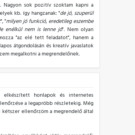
t. Nagyon sok pozitív szoktam kapni a
elyek kb. így hangzanak: "
de jó, szuperül
t
", "
milyen jó funkció, eredetileg eszembe
e enélkül nem is lenne jó
". Nem olyan
mozza "az elé tett feladatot", hanem a
apos átgondolásán és kreatív javaslatok
kszem megalkotni a megrendelőnek.
z elkészített honlapok és internetes
lenőrzése a legapróbb részletekig. Még
l kétszer ellenőrzöm a megrendelő által