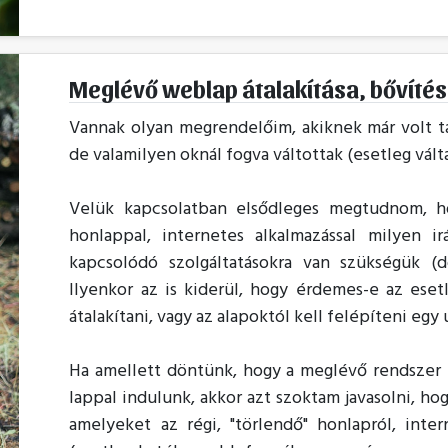
Meglévő weblap átalakítása, bővíté
Vannak olyan megrendelőim, akiknek már volt ta
de valamilyen oknál fogva váltottak (esetleg vált
Velük kapcsolatban elsődleges megtudnom, ho
honlappal, internetes alkalmazással milyen i
kapcsolódó szolgáltatásokra van szükségük (do
Ilyenkor az is kiderül, hogy érdemes-e az eset
átalakítani, vagy az alapoktól kell felépíteni egy 
Ha amellett döntünk, hogy a meglévő rendszer t
lappal indulunk, akkor azt szoktam javasolni, ho
amelyeket az régi, "törlendő" honlapról, inte