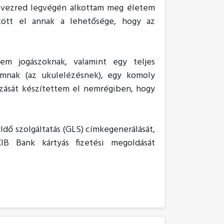
évezred legvégén alkottam meg életem
öltött el annak a lehetősége, hogy az
tem jogászoknak, valamint egy teljes
imnak (az ukulelézésnek), egy komoly
azását készítettem el nemrégiben, hogy
ldő szolgáltatás (GLS) címkegenerálását,
CIB Bank kártyás fizetési megoldását