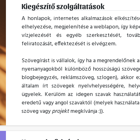
Kiegészítő szolgáltatások
A honlapok, internetes alkalmazások elkészíté
elhelyezése, megjelenítése a weblapon, így képek
vízjelezését és egyéb szerkesztését, tová
feliratozását, effektezését is elvégzem.
Szövegírást is vállalok, így ha a megrendelőnek ar
nyersanyagokból különböző hosszúságú szövegek
blogbejegyzés, reklámszöveg, szlogen), akkor ez
általam írt szövegek nyelvhelyességére, hel
ügyelek. Kerülöm az idegen szavak használatát
eredetű vagy angol szavaktól (melyek használata 
szöveg vagy
projekt
megkívánja :)).