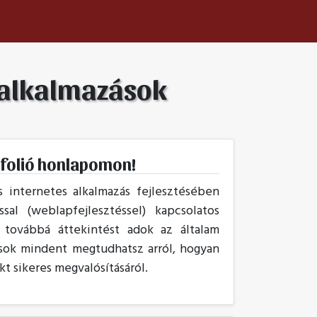
s alkalmazások
tfolió honlapomon!
internetes alkalmazás fejlesztésében
al (weblapfejlesztéssel) kapcsolatos
, továbbá áttekintést adok az általam
 sok mindent megtudhatsz arról, hogyan
t sikeres megvalósításáról.