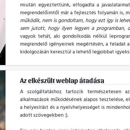
miután egyeztettünk, elfogadta a javaslataima
megrendelőimtől már a fejlesztés folyamán is, m
működik, nem is gondoltam, hogy ezt így is lehe
sem jutott, hogy ilyen legyen a programban, d
vagyok tehát, aki gondolkodás nélkül leprogra
megrendelő igényeinek megértésén, a feladat al
kidolgozásán keresztül a lehető legjobbat igye
Az elkészült weblap átadása
A szolgáltatáshoz tartozik természetesen a
alkalmazások működésének alapos tesztelése, el
a helyesírást és a nyelvhelyességet is mindenho
adott szövegekben :).