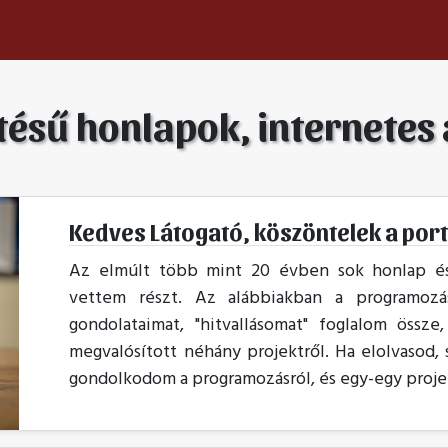
ztésű honlapok, internete
Kedves Látogató, köszöntelek a por
Az elmúlt több mint 20 évben sok honlap és 
vettem részt. Az alábbiakban a programozáss
gondolataimat, "hitvallásomat" foglalom össze
megvalósított néhány projektről. Ha elolvasod,
gondolkodom a programozásról, és egy-egy projek