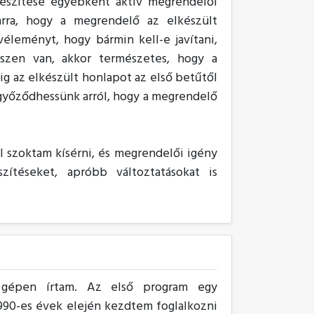
készítése egyébként aktív megrendelői
arra, hogy a megrendelő az elkészült
 véleményt, hogy bármin kell-e javítani,
szen van, akkor természetes, hogy a
 az elkészült honlapot az első betűtől
győződhessünk arról, hogy a megrendelő
.
 szoktam kísérni, és megrendelői igény
zítéseket, apróbb változtatásokat is
 gépen írtam. Az első program egy
1990-es évek elején kezdtem foglalkozni