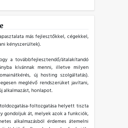
se
pasztalata más fejlesztőkkel, cégekkel,
ani kényszerültek).
gy a továbbfejlesztendő/átalakítandó
rányba kívánnak menni, illetve milyen
mainátkérés, új hosting szolgáltatás).
legesen meglévő rendszerüket javítani,
új alkalmazást, honlapot.
oldozgatása-foltozgatása helyett tiszta
gy gondoljuk át, melyek azok a funkciók,
rnetes alkalmazásból érdemes átemelni