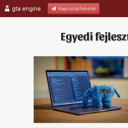
gta engine
Kapcsolatfelvétel
Egyedi fejles