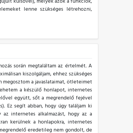
ult külsővel), melyek azok a funkciók,
elemeket lenne szükséges létrehozni,
ozás során megtaláltam az értelmét. A
imálisan kiszolgáljam, ehhez szükséges
n megosztom a javaslataimat, ötleteimet
ehetem a készülő honlapot, internetes
lővel együtt, sőt a megrendelő fejével
). Ez segít abban, hogy úgy találjam ki
 az internetes alkalmazást, hogy az a
ran kerülnek a honlapokra, internetes
megrendelő eredetileg nem gondolt, de