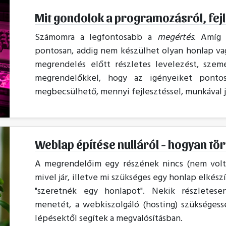
Mit gondolok a programozásról, fej
Számomra a legfontosabb a
megértés
. Amíg
pontosan, addig nem készülhet olyan honlap va
megrendelés előtt részletes levelezést, szem
megrendelőkkel, hogy az igényeiket ponto
megbecsülhető, mennyi fejlesztéssel, munkával já
Weblap építése nulláról - hogyan tö
A megrendelőim egy részének nincs (nem volt) 
mivel jár, illetve mi szükséges egy honlap elkész
"szeretnék egy honlapot". Nekik részletese
menetét, a webkiszolgáló (hosting) szükségesség
lépésektől segítek a megvalósításban.