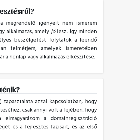
lesztésről?
 a megrendelő igényeit nem ismerem
gy alkalmazás, amely
jó
lesz. Így minden
élyes beszélgetést folytatok a leendő
san felmérjem, amelyek ismeretében
r a honlap vagy alkalmazás elkészítése.
rténik?
tapasztalata azzal kapcsolatban, hogy
ítéséhez, csak annyi volt a fejében, hogy
n elmagyarázom a domainregisztráció
ét és a fejlesztés fázisait, és az első