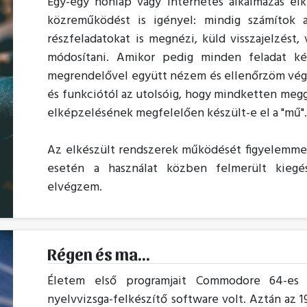
Egy-egy honlap vagy internetes alkalmazás el
közreműködést is igényel: mindig számítok 
részfeladatokat is megnézi, küld visszajelzést,
módosítani. Amikor pedig minden feladat ké
megrendelővel együtt nézem és ellenőrzöm végig
és funkciótól az utolsóig, hogy mindketten meg
elképzelésének megfelelően készült-e el a "mű"
Az elkészült rendszerek működését figyelemmel
esetén a használat közben felmerült kiegés
elvégzem.
Régen és ma...
Életem első programjait Commodore 64-es
nyelvvizsga-felkészítő software volt. Aztán az 