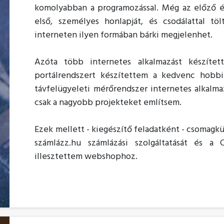
komolyabban a programozással. Még az előző 
első, személyes honlapját, és csodálattal t
interneten ilyen formában bárki megjelenhet.
Azóta több internetes alkalmazást készítet
portálrendszert készítettem a kedvenc hobb
távfelügyeleti mérőrendszer internetes alkalm
csak a nagyobb projekteket említsem.
Ezek mellett - kiegészítő feladatként - csomagkü
számlázz.hu számlázási szolgáltatását és a 
illesztettem webshophoz.