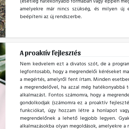
(esetleg hatékonyabb formában vagy éppen megúj
amelyekre már nincs szükség, és milyen új 
beépíteni az új rendszerbe.
A proaktív fejlesztés
Nem kedvelem ezt a divatos szót, de a program
legfontosabb, hogy a megrendelői kéréseket max
a megértés, amelyről fent írtam. Minden esetbe
a megrendelővel, ha azzal még hatékonyabbá t
alkalmazást. Fontos számomra, hogy a megrende
gondolkodjak (számomra ez a proaktív fejlesztés
funkciókat, úgy hozzam létre a honlapot vagy
megrendelőnek a lehető legjobb legyen. Gyak
alkalmazásokba olyan megoldások, amelyekre a 