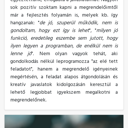
sok pozitív szoktam kapni a megrendelőimtől
már a fejlesztés folyamán is, melyek kb. így
hangzanak: "
de jó, szuperül működik, nem is
gondoltam, hogy ezt így is lehet
", "
milyen jó
funkció, eredetileg eszembe sem jutott, hogy
ilyen legyen a programban, de enélkül nem is
lenne jó
". Nem olyan vagyok tehát, aki
gondolkodás nélkül leprogramozza "az elé tett
feladatot", hanem a megrendelő igényeinek
megértésén, a feladat alapos átgondolásán és
kreatív javaslatok kidolgozásán keresztül a
lehető legjobbat igyekszem megalkotni a
megrendelőnek.