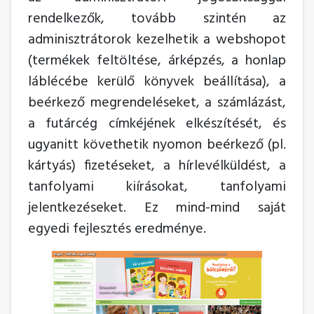
rendelkezők, tovább szintén az
adminisztrátorok kezelhetik a webshopot
(termékek feltöltése, árképzés, a honlap
láblécébe kerülő könyvek beállítása), a
beérkező megrendeléseket, a számlázást,
a futárcég címkéjének elkészítését, és
ugyanitt követhetik nyomon beérkező (pl.
kártyás) fizetéseket, a hírlevélküldést, a
tanfolyami kiírásokat, tanfolyami
jelentkezéseket. Ez mind-mind saját
egyedi fejlesztés eredménye.