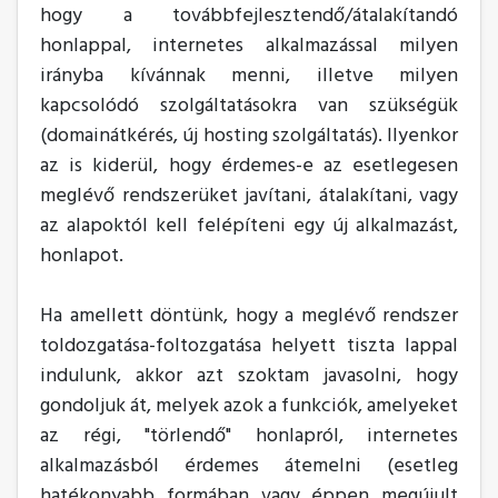
hogy a továbbfejlesztendő/átalakítandó
honlappal, internetes alkalmazással milyen
irányba kívánnak menni, illetve milyen
kapcsolódó szolgáltatásokra van szükségük
(domainátkérés, új hosting szolgáltatás). Ilyenkor
az is kiderül, hogy érdemes-e az esetlegesen
meglévő rendszerüket javítani, átalakítani, vagy
az alapoktól kell felépíteni egy új alkalmazást,
honlapot.
Ha amellett döntünk, hogy a meglévő rendszer
toldozgatása-foltozgatása helyett tiszta lappal
indulunk, akkor azt szoktam javasolni, hogy
gondoljuk át, melyek azok a funkciók, amelyeket
az régi, "törlendő" honlapról, internetes
alkalmazásból érdemes átemelni (esetleg
hatékonyabb formában vagy éppen megújult