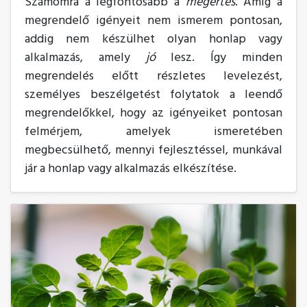
Számomra a legfontosabb a
megértés
. Amíg a
megrendelő igényeit nem ismerem pontosan,
addig nem készülhet olyan honlap vagy
alkalmazás, amely
jó
lesz. Így minden
megrendelés előtt részletes levelezést,
személyes beszélgetést folytatok a leendő
megrendelőkkel, hogy az igényeiket pontosan
felmérjem, amelyek ismeretében
megbecsülhető, mennyi fejlesztéssel, munkával
jár a honlap vagy alkalmazás elkészítése.