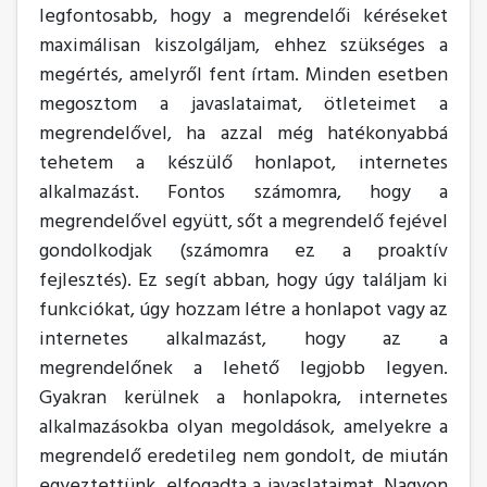
legfontosabb, hogy a megrendelői kéréseket
maximálisan kiszolgáljam, ehhez szükséges a
megértés, amelyről fent írtam. Minden esetben
megosztom a javaslataimat, ötleteimet a
megrendelővel, ha azzal még hatékonyabbá
tehetem a készülő honlapot, internetes
alkalmazást. Fontos számomra, hogy a
megrendelővel együtt, sőt a megrendelő fejével
gondolkodjak (számomra ez a proaktív
fejlesztés). Ez segít abban, hogy úgy találjam ki
funkciókat, úgy hozzam létre a honlapot vagy az
internetes alkalmazást, hogy az a
megrendelőnek a lehető legjobb legyen.
Gyakran kerülnek a honlapokra, internetes
alkalmazásokba olyan megoldások, amelyekre a
megrendelő eredetileg nem gondolt, de miután
egyeztettünk, elfogadta a javaslataimat. Nagyon