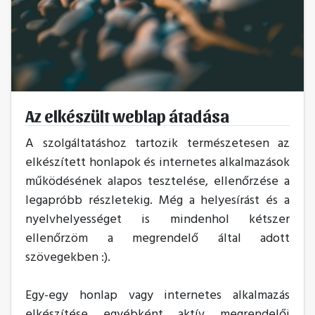
Az elkészült weblap átadása
A szolgáltatáshoz tartozik természetesen az
elkészített honlapok és internetes alkalmazások
működésének alapos tesztelése, ellenőrzése a
legapróbb részletekig. Még a helyesírást és a
nyelvhelyességet is mindenhol kétszer
ellenőrzöm a megrendelő által adott
szövegekben :).
Egy-egy honlap vagy internetes alkalmazás
elkészítése egyébként aktív megrendelői