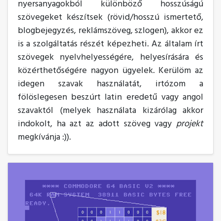
nyersanyagokból különböző hosszúságú
szövegeket készítsek (rövid/hosszú ismertető,
blogbejegyzés, reklámszöveg, szlogen), akkor ez
is a szolgáltatás részét képezheti. Az általam írt
szövegek nyelvhelyességére, helyesírására és
közérthetőségére nagyon ügyelek. Kerülöm az
idegen szavak használatát, irtózom a
fölöslegesen beszúrt latin eredetű vagy angol
szavaktól (melyek használata kizárólag akkor
indokolt, ha azt az adott szöveg vagy
projekt
megkívánja :)).