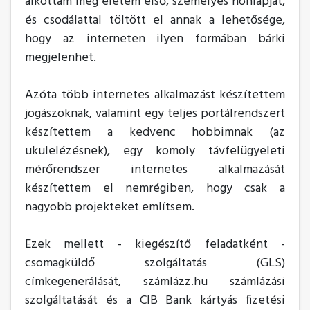
alkottam meg életem első, személyes honlapját,
és csodálattal töltött el annak a lehetősége,
hogy az interneten ilyen formában bárki
megjelenhet.
Azóta több internetes alkalmazást készítettem
jogászoknak, valamint egy teljes portálrendszert
készítettem a kedvenc hobbimnak (az
ukulelézésnek), egy komoly távfelügyeleti
mérőrendszer internetes alkalmazását
készítettem el nemrégiben, hogy csak a
nagyobb projekteket említsem.
Ezek mellett - kiegészítő feladatként -
csomagküldő szolgáltatás (GLS)
címkegenerálását, számlázz.hu számlázási
szolgáltatását és a CIB Bank kártyás fizetési