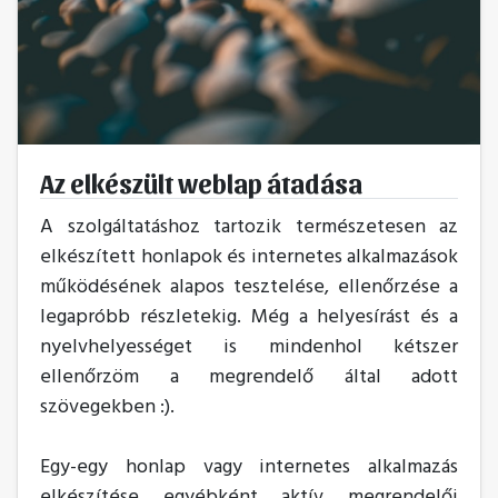
Az elkészült weblap átadása
A szolgáltatáshoz tartozik természetesen az
elkészített honlapok és internetes alkalmazások
működésének alapos tesztelése, ellenőrzése a
legapróbb részletekig. Még a helyesírást és a
nyelvhelyességet is mindenhol kétszer
ellenőrzöm a megrendelő által adott
szövegekben :).
Egy-egy honlap vagy internetes alkalmazás
elkészítése egyébként aktív megrendelői