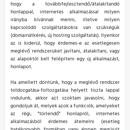
hogy a továbbfejlesztendő/átalakítandó
honlappal, internetes alkalmazással milyen
irányba kívánnak menni, illetve milyen
kapcsolódó szolgáltatásokra van szükségük
(domainátkérés, új hosting szolgáltatás). Ilyenkor
az is kiderül, hogy érdemes-e az esetlegesen
meglévő rendszerüket javítani, átalakítani, vagy
az alapoktól kell felépíteni egy új alkalmazást,
honlapot.
Ha amellett döntünk, hogy a meglévő rendszer
toldozgatása-foltozgatása helyett tiszta lappal
indulunk, akkor azt szoktam javasolni, hogy
gondoljuk át, melyek azok a funkciók, amelyeket
az régi, "törlendő" honlapról, internetes
alkalmazásból érdemes átemelni (esetleg
hatékonyabb formában vagy éppen megújult