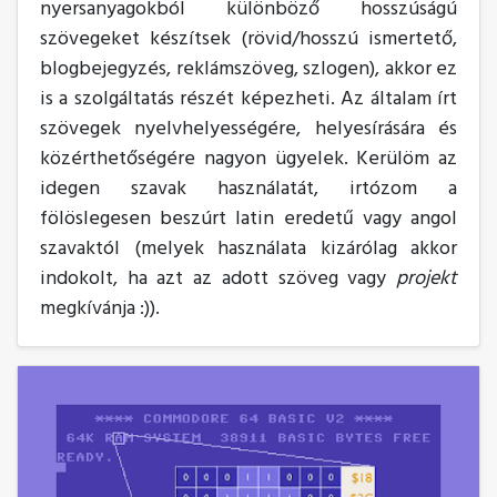
nyersanyagokból különböző hosszúságú
szövegeket készítsek (rövid/hosszú ismertető,
blogbejegyzés, reklámszöveg, szlogen), akkor ez
is a szolgáltatás részét képezheti. Az általam írt
szövegek nyelvhelyességére, helyesírására és
közérthetőségére nagyon ügyelek. Kerülöm az
idegen szavak használatát, irtózom a
fölöslegesen beszúrt latin eredetű vagy angol
szavaktól (melyek használata kizárólag akkor
indokolt, ha azt az adott szöveg vagy
projekt
megkívánja :)).