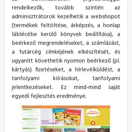
rendelkezők, tovább szintén az
adminisztrátorok kezelhetik a webshopot
(termékek feltöltése, árképzés, a honlap
láblécébe kerülő könyvek beállítása), a
beérkező megrendeléseket, a számlázást,
a futárcég címkéjének elkészítését, és
ugyanitt követhetik nyomon beérkező (pl.
kártyás) fizetéseket, a hírlevélküldést, a
tanfolyami kiírásokat, tanfolyami
jelentkezéseket. Ez mind-mind saját
egyedi fejlesztés eredménye.