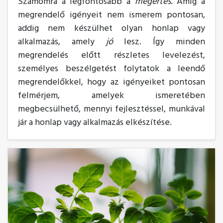
Számomra a legfontosabb a
megértés
. Amíg a
megrendelő igényeit nem ismerem pontosan,
addig nem készülhet olyan honlap vagy
alkalmazás, amely
jó
lesz. Így minden
megrendelés előtt részletes levelezést,
személyes beszélgetést folytatok a leendő
megrendelőkkel, hogy az igényeiket pontosan
felmérjem, amelyek ismeretében
megbecsülhető, mennyi fejlesztéssel, munkával
jár a honlap vagy alkalmazás elkészítése.