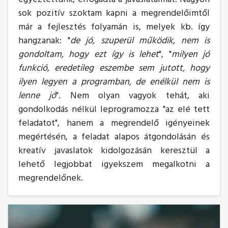
sok pozitív szoktam kapni a megrendelőimtől
már a fejlesztés folyamán is, melyek kb. így
hangzanak: "
de jó, szuperül működik, nem is
gondoltam, hogy ezt így is lehet
", "
milyen jó
funkció, eredetileg eszembe sem jutott, hogy
ilyen legyen a programban, de enélkül nem is
lenne jó
". Nem olyan vagyok tehát, aki
gondolkodás nélkül leprogramozza "az elé tett
feladatot", hanem a megrendelő igényeinek
megértésén, a feladat alapos átgondolásán és
kreatív javaslatok kidolgozásán keresztül a
lehető legjobbat igyekszem megalkotni a
megrendelőnek.