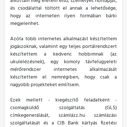
alkottam meg életem első, személyes honlapját,
és csodálattal töltött el annak a lehetősége,
hogy az interneten ilyen formában bárki
megjelenhet.
Azóta több internetes alkalmazást készítettem
jogászoknak, valamint egy teljes portálrendszert
készítettem a kedvenc hobbimnak (az
ukulelézésnek), egy komoly távfelügyeleti
mérőrendszer internetes alkalmazását
készítettem el nemrégiben, hogy csak a
nagyobb projekteket említsem.
Ezek mellett - kiegészítő feladatként -
csomagküldő szolgáltatás (GLS)
címkegenerálását, számlázz.hu számlázási
szolgáltatását és a CIB Bank kártyás fizetési