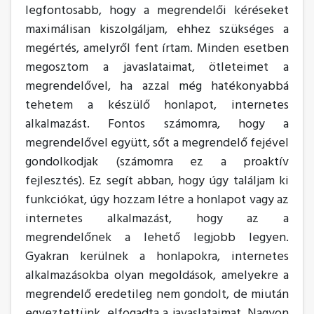
legfontosabb, hogy a megrendelői kéréseket
maximálisan kiszolgáljam, ehhez szükséges a
megértés, amelyről fent írtam. Minden esetben
megosztom a javaslataimat, ötleteimet a
megrendelővel, ha azzal még hatékonyabbá
tehetem a készülő honlapot, internetes
alkalmazást. Fontos számomra, hogy a
megrendelővel együtt, sőt a megrendelő fejével
gondolkodjak (számomra ez a proaktív
fejlesztés). Ez segít abban, hogy úgy találjam ki
funkciókat, úgy hozzam létre a honlapot vagy az
internetes alkalmazást, hogy az a
megrendelőnek a lehető legjobb legyen.
Gyakran kerülnek a honlapokra, internetes
alkalmazásokba olyan megoldások, amelyekre a
megrendelő eredetileg nem gondolt, de miután
egyeztettünk, elfogadta a javaslataimat. Nagyon