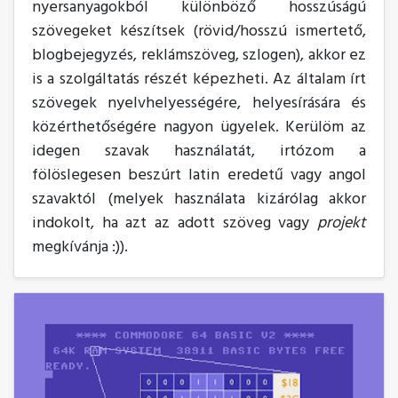
nyersanyagokból különböző hosszúságú
szövegeket készítsek (rövid/hosszú ismertető,
blogbejegyzés, reklámszöveg, szlogen), akkor ez
is a szolgáltatás részét képezheti. Az általam írt
szövegek nyelvhelyességére, helyesírására és
közérthetőségére nagyon ügyelek. Kerülöm az
idegen szavak használatát, irtózom a
fölöslegesen beszúrt latin eredetű vagy angol
szavaktól (melyek használata kizárólag akkor
indokolt, ha azt az adott szöveg vagy
projekt
megkívánja :)).