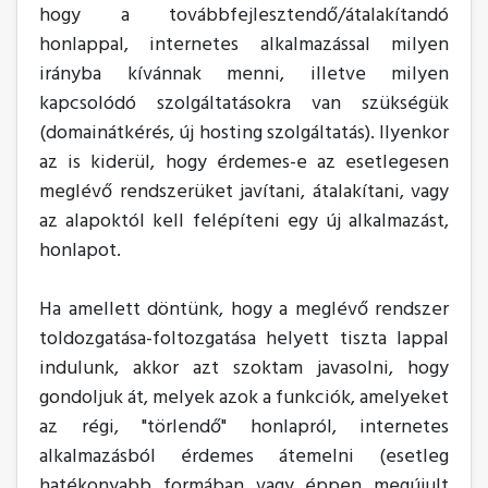
hogy a továbbfejlesztendő/átalakítandó
honlappal, internetes alkalmazással milyen
irányba kívánnak menni, illetve milyen
kapcsolódó szolgáltatásokra van szükségük
(domainátkérés, új hosting szolgáltatás). Ilyenkor
az is kiderül, hogy érdemes-e az esetlegesen
meglévő rendszerüket javítani, átalakítani, vagy
az alapoktól kell felépíteni egy új alkalmazást,
honlapot.
Ha amellett döntünk, hogy a meglévő rendszer
toldozgatása-foltozgatása helyett tiszta lappal
indulunk, akkor azt szoktam javasolni, hogy
gondoljuk át, melyek azok a funkciók, amelyeket
az régi, "törlendő" honlapról, internetes
alkalmazásból érdemes átemelni (esetleg
hatékonyabb formában vagy éppen megújult