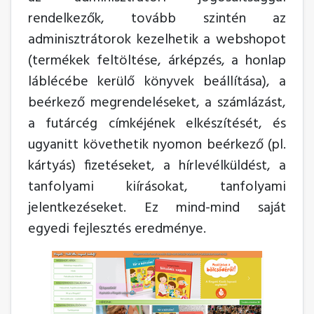
rendelkezők, tovább szintén az
adminisztrátorok kezelhetik a webshopot
(termékek feltöltése, árképzés, a honlap
láblécébe kerülő könyvek beállítása), a
beérkező megrendeléseket, a számlázást,
a futárcég címkéjének elkészítését, és
ugyanitt követhetik nyomon beérkező (pl.
kártyás) fizetéseket, a hírlevélküldést, a
tanfolyami kiírásokat, tanfolyami
jelentkezéseket. Ez mind-mind saját
egyedi fejlesztés eredménye.