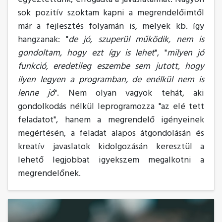
sok pozitív szoktam kapni a megrendelőimtől
már a fejlesztés folyamán is, melyek kb. így
hangzanak: "
de jó, szuperül működik, nem is
gondoltam, hogy ezt így is lehet
", "
milyen jó
funkció, eredetileg eszembe sem jutott, hogy
ilyen legyen a programban, de enélkül nem is
lenne jó
". Nem olyan vagyok tehát, aki
gondolkodás nélkül leprogramozza "az elé tett
feladatot", hanem a megrendelő igényeinek
megértésén, a feladat alapos átgondolásán és
kreatív javaslatok kidolgozásán keresztül a
lehető legjobbat igyekszem megalkotni a
megrendelőnek.