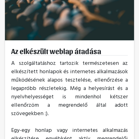
Az elkészült weblap átadása
A szolgáltatáshoz tartozik természetesen az
elkészített honlapok és internetes alkalmazások
működésének alapos tesztelése, ellenőrzése a
legapróbb részletekig. Még a helyesírást és a
nyelvhelyességet is mindenhol kétszer
ellenőrzöm a megrendelő által adott
szövegekben :).
Egy-egy honlap vagy internetes alkalmazás
elkészítése egyébként aktív megrendelői