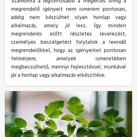
Számomra a legfontosabb a
megértés
. Amíg a
megrendelő igényeit nem ismerem pontosan,
addig nem készülhet olyan honlap vagy
alkalmazás, amely
jó
lesz. Így minden
megrendelés előtt részletes levelezést,
személyes beszélgetést folytatok a leendő
megrendelőkkel, hogy az igényeiket pontosan
felmérjem, amelyek ismeretében
megbecsülhető, mennyi fejlesztéssel, munkával
jár a honlap vagy alkalmazás elkészítése.