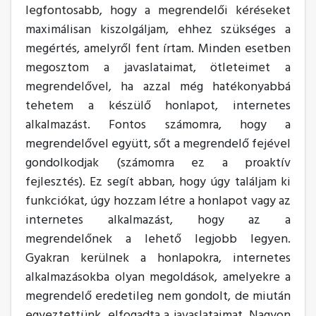
legfontosabb, hogy a megrendelői kéréseket
maximálisan kiszolgáljam, ehhez szükséges a
megértés, amelyről fent írtam. Minden esetben
megosztom a javaslataimat, ötleteimet a
megrendelővel, ha azzal még hatékonyabbá
tehetem a készülő honlapot, internetes
alkalmazást. Fontos számomra, hogy a
megrendelővel együtt, sőt a megrendelő fejével
gondolkodjak (számomra ez a proaktív
fejlesztés). Ez segít abban, hogy úgy találjam ki
funkciókat, úgy hozzam létre a honlapot vagy az
internetes alkalmazást, hogy az a
megrendelőnek a lehető legjobb legyen.
Gyakran kerülnek a honlapokra, internetes
alkalmazásokba olyan megoldások, amelyekre a
megrendelő eredetileg nem gondolt, de miután
egyeztettünk, elfogadta a javaslataimat. Nagyon