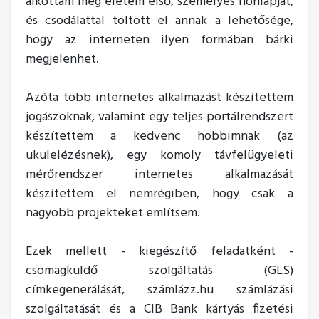
alkottam meg életem első, személyes honlapját,
és csodálattal töltött el annak a lehetősége,
hogy az interneten ilyen formában bárki
megjelenhet.
Azóta több internetes alkalmazást készítettem
jogászoknak, valamint egy teljes portálrendszert
készítettem a kedvenc hobbimnak (az
ukulelézésnek), egy komoly távfelügyeleti
mérőrendszer internetes alkalmazását
készítettem el nemrégiben, hogy csak a
nagyobb projekteket említsem.
Ezek mellett - kiegészítő feladatként -
csomagküldő szolgáltatás (GLS)
címkegenerálását, számlázz.hu számlázási
szolgáltatását és a CIB Bank kártyás fizetési