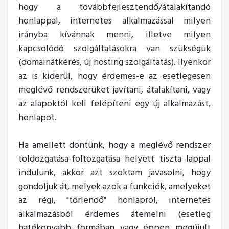
hogy a továbbfejlesztendő/átalakítandó
honlappal, internetes alkalmazással milyen
irányba kívánnak menni, illetve milyen
kapcsolódó szolgáltatásokra van szükségük
(domainátkérés, új hosting szolgáltatás). Ilyenkor
az is kiderül, hogy érdemes-e az esetlegesen
meglévő rendszerüket javítani, átalakítani, vagy
az alapoktól kell felépíteni egy új alkalmazást,
honlapot.
Ha amellett döntünk, hogy a meglévő rendszer
toldozgatása-foltozgatása helyett tiszta lappal
indulunk, akkor azt szoktam javasolni, hogy
gondoljuk át, melyek azok a funkciók, amelyeket
az régi, "törlendő" honlapról, internetes
alkalmazásból érdemes átemelni (esetleg
hatékonyabb formában vagy éppen megújult