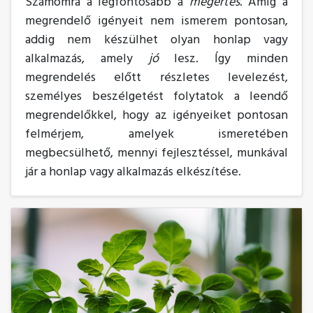
Számomra a legfontosabb a
megértés
. Amíg a
megrendelő igényeit nem ismerem pontosan,
addig nem készülhet olyan honlap vagy
alkalmazás, amely
jó
lesz. Így minden
megrendelés előtt részletes levelezést,
személyes beszélgetést folytatok a leendő
megrendelőkkel, hogy az igényeiket pontosan
felmérjem, amelyek ismeretében
megbecsülhető, mennyi fejlesztéssel, munkával
jár a honlap vagy alkalmazás elkészítése.