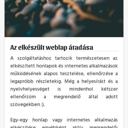
Az elkészült weblap átadása
A szolgáltatáshoz tartozik természetesen az
elkészített honlapok és internetes alkalmazások
működésének alapos tesztelése, ellenőrzése a
legapróbb részletekig. Még a helyesírást és a
nyelvhelyességet is mindenhol kétszer
ellenőrzöm a megrendelő által adott
szövegekben :).
Egy-egy honlap vagy internetes alkalmazás
elkészítése egyébként aktív megrendelői