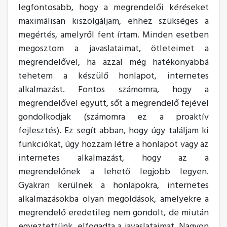
legfontosabb, hogy a megrendelői kéréseket
maximálisan kiszolgáljam, ehhez szükséges a
megértés, amelyről fent írtam. Minden esetben
megosztom a javaslataimat, ötleteimet a
megrendelővel, ha azzal még hatékonyabbá
tehetem a készülő honlapot, internetes
alkalmazást. Fontos számomra, hogy a
megrendelővel együtt, sőt a megrendelő fejével
gondolkodjak (számomra ez a proaktív
fejlesztés). Ez segít abban, hogy úgy találjam ki
funkciókat, úgy hozzam létre a honlapot vagy az
internetes alkalmazást, hogy az a
megrendelőnek a lehető legjobb legyen.
Gyakran kerülnek a honlapokra, internetes
alkalmazásokba olyan megoldások, amelyekre a
megrendelő eredetileg nem gondolt, de miután
egyeztettünk, elfogadta a javaslataimat. Nagyon