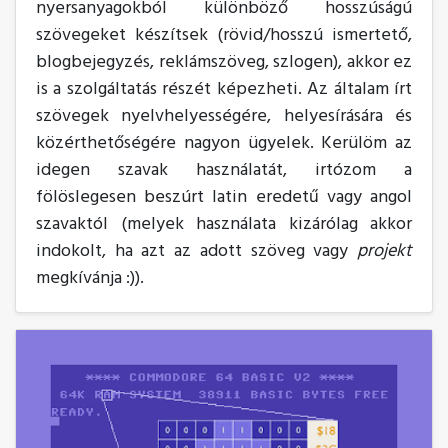
nyersanyagokból különböző hosszúságú
szövegeket készítsek (rövid/hosszú ismertető,
blogbejegyzés, reklámszöveg, szlogen), akkor ez
is a szolgáltatás részét képezheti. Az általam írt
szövegek nyelvhelyességére, helyesírására és
közérthetőségére nagyon ügyelek. Kerülöm az
idegen szavak használatát, irtózom a
fölöslegesen beszúrt latin eredetű vagy angol
szavaktól (melyek használata kizárólag akkor
indokolt, ha azt az adott szöveg vagy
projekt
megkívánja :)).