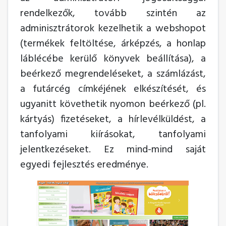
rendelkezők, tovább szintén az
adminisztrátorok kezelhetik a webshopot
(termékek feltöltése, árképzés, a honlap
láblécébe kerülő könyvek beállítása), a
beérkező megrendeléseket, a számlázást,
a futárcég címkéjének elkészítését, és
ugyanitt követhetik nyomon beérkező (pl.
kártyás) fizetéseket, a hírlevélküldést, a
tanfolyami kiírásokat, tanfolyami
jelentkezéseket. Ez mind-mind saját
egyedi fejlesztés eredménye.