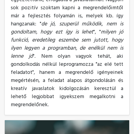
sok pozitív szoktam kapni a megrendelőimtől
már a fejlesztés folyamán is, melyek kb. így
hangzanak: "
de jó, szuperül működik, nem is
gondoltam, hogy ezt így is lehet
", "
milyen jó
funkció, eredetileg eszembe sem jutott, hogy
ilyen legyen a programban, de enélkül nem is
lenne jó
". Nem olyan vagyok tehát, aki
gondolkodás nélkül leprogramozza "az elé tett
feladatot", hanem a megrendelő igényeinek
megértésén, a feladat alapos átgondolásán és
kreatív javaslatok kidolgozásán keresztül a
lehető legjobbat igyekszem megalkotni a
megrendelőnek.