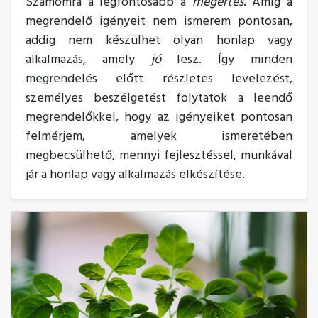
Számomra a legfontosabb a
megértés
. Amíg a
megrendelő igényeit nem ismerem pontosan,
addig nem készülhet olyan honlap vagy
alkalmazás, amely
jó
lesz. Így minden
megrendelés előtt részletes levelezést,
személyes beszélgetést folytatok a leendő
megrendelőkkel, hogy az igényeiket pontosan
felmérjem, amelyek ismeretében
megbecsülhető, mennyi fejlesztéssel, munkával
jár a honlap vagy alkalmazás elkészítése.