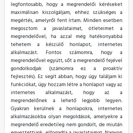
legfontosabb, hogy a megrendelői kéréseket
maximálisan kiszolgáljam, ehhez szükséges a
megértés, amelyről fent írtam. Minden esetben
megosztom a javaslataimat, ötleteimet a
megrendelővel, ha azzal még hatékonyabbá
tehetem a készülő honlapot, internetes
alkalmazást. Fontos számomra, hogy a
megrendelővel együtt, sőt a megrendelő fejével
gondolkodjak (számomra ez a proaktív
fejlesztés). Ez segít abban, hogy úgy találjam ki
funkciókat, úgy hozzam létre a honlapot vagy az
internetes alkalmazást, hogy az a
megrendelőnek a lehető legjobb legyen.
Gyakran kerülnek a honlapokra, internetes
alkalmazásokba olyan megoldások, amelyekre a
megrendelő eredetileg nem gondolt, de miután
egyeztettünk, elfogadta a javaslataimat. Nagyon