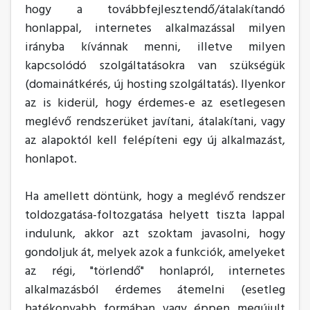
hogy a továbbfejlesztendő/átalakítandó
honlappal, internetes alkalmazással milyen
irányba kívánnak menni, illetve milyen
kapcsolódó szolgáltatásokra van szükségük
(domainátkérés, új hosting szolgáltatás). Ilyenkor
az is kiderül, hogy érdemes-e az esetlegesen
meglévő rendszerüket javítani, átalakítani, vagy
az alapoktól kell felépíteni egy új alkalmazást,
honlapot.
Ha amellett döntünk, hogy a meglévő rendszer
toldozgatása-foltozgatása helyett tiszta lappal
indulunk, akkor azt szoktam javasolni, hogy
gondoljuk át, melyek azok a funkciók, amelyeket
az régi, "törlendő" honlapról, internetes
alkalmazásból érdemes átemelni (esetleg
hatékonyabb formában vagy éppen megújult