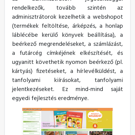
rendelkezők, tovább szintén az
adminisztrátorok kezelhetik a webshopot
(termékek feltöltése, árképzés, a honlap
láblécébe kerülő könyvek beállítása), a
beérkező megrendeléseket, a számlázást,
a futárcég címkéjének elkészítését, és
ugyanitt követhetik nyomon beérkező (pl.
kártyás) fizetéseket, a hírlevélküldést, a
tanfolyami kiírásokat, tanfolyami
jelentkezéseket. Ez mind-mind saját
egyedi fejlesztés eredménye.