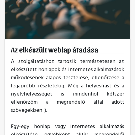
Az elkészült weblap átadása
A szolgáltatáshoz tartozik természetesen az
elkészített honlapok és internetes alkalmazások
működésének alapos tesztelése, ellenőrzése a
legapróbb részletekig. Még a helyesírást és a
nyelvhelyességet is mindenhol kétszer
ellenőrzöm a megrendelő által adott
szövegekben :).
Egy-egy honlap vagy internetes alkalmazás
elkészítése egyébként aktív megrendelői