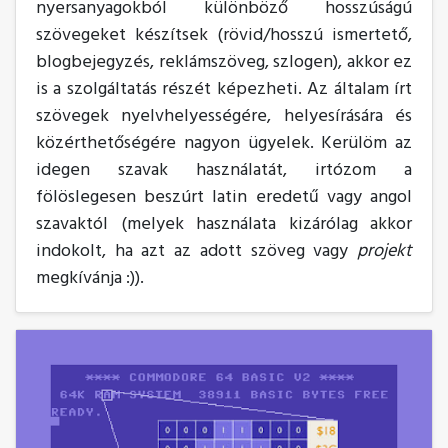
nyersanyagokból különböző hosszúságú
szövegeket készítsek (rövid/hosszú ismertető,
blogbejegyzés, reklámszöveg, szlogen), akkor ez
is a szolgáltatás részét képezheti. Az általam írt
szövegek nyelvhelyességére, helyesírására és
közérthetőségére nagyon ügyelek. Kerülöm az
idegen szavak használatát, irtózom a
fölöslegesen beszúrt latin eredetű vagy angol
szavaktól (melyek használata kizárólag akkor
indokolt, ha azt az adott szöveg vagy
projekt
megkívánja :)).