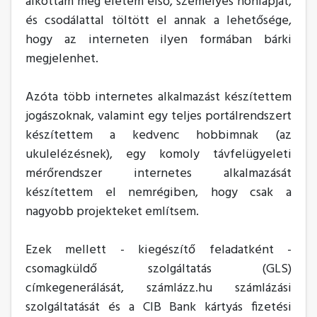
alkottam meg életem első, személyes honlapját,
és csodálattal töltött el annak a lehetősége,
hogy az interneten ilyen formában bárki
megjelenhet.
Azóta több internetes alkalmazást készítettem
jogászoknak, valamint egy teljes portálrendszert
készítettem a kedvenc hobbimnak (az
ukulelézésnek), egy komoly távfelügyeleti
mérőrendszer internetes alkalmazását
készítettem el nemrégiben, hogy csak a
nagyobb projekteket említsem.
Ezek mellett - kiegészítő feladatként -
csomagküldő szolgáltatás (GLS)
címkegenerálását, számlázz.hu számlázási
szolgáltatását és a CIB Bank kártyás fizetési