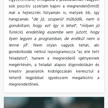
sok pozitív szoktam kapni a megrendelőimtől
már a fejlesztés folyamán is, melyek kb. így
hangzanak: "
de jó, szuperül működik, nem is
gondoltam, hogy ezt így is lehet
", "
milyen jó
funkció, eredetileg eszembe sem jutott, hogy
ilyen legyen a programban, de enélkül nem is
lenne jó
". Nem olyan vagyok tehát, aki
gondolkodás nélkül leprogramozza "az elé tett
feladatot", hanem a megrendelő igényeinek
megértésén, a feladat alapos átgondolásán és
kreatív javaslatok kidolgozásán keresztül a
lehető legjobbat igyekszem megalkotni a
megrendelőnek.